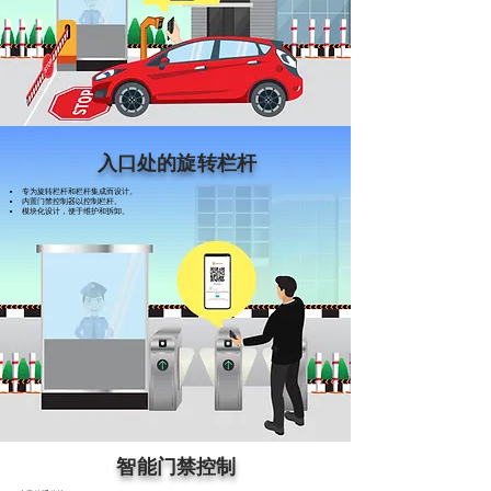
入口处的旋转栏杆
专为旋转栏杆和栏杆集成而设计。
内置门禁控制器以控制栏杆。
模块化设计，便于维护和拆卸。
智能门禁控制