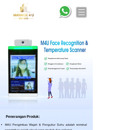
M4U Face Recognition &
Temperature Scanner
Pengukuran Suhu yang Tepat
Penggera Kecelakaan
Rangkaian Pintar
Penyelenggaraan Cepat
Penyaringan Sensitiviti
Penerangan Produk:
M4U Pengimbas Wajah & Pengukur Suhu adalah terminal
pengimbas wajah visual yang mudah dan selamat.