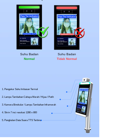
Suhu Badan
Suhu Badan
Normal
Tidak Normal
Pengukur Suhu Imbasan Termal
Lampu Tambahan Cahaya Merah / Hijau / Putih
Kamera Binokular / Lampu Tambahan Inframerah
Skrin 7 inci resolusi 1280 x 800
Pangkalan Data Suara TTS Terbina