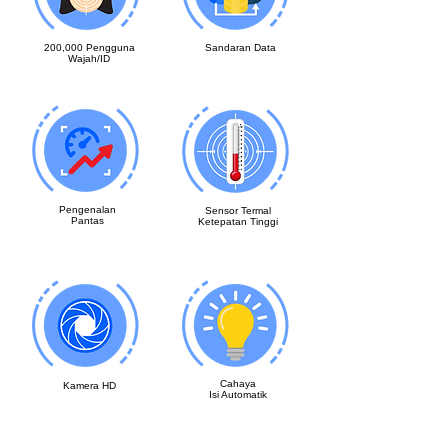
200,000 Pengguna
Sandaran Data
Wajah/ID
Pengenalan
Sensor Termal
Pantas
Ketepatan Tinggi
Cahaya
Kamera HD
Isi Automatik