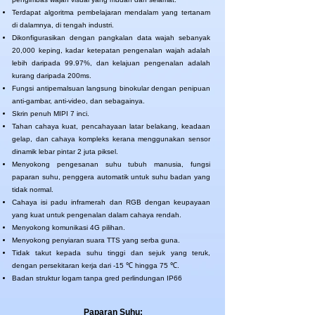
Terdapat algoritma pembelajaran mendalam yang tertanam
di dalamnya, di tengah industri.
Dikonfigurasikan dengan pangkalan data wajah sebanyak
20,000 keping, kadar ketepatan pengenalan wajah adalah
lebih daripada 99.97%, dan kelajuan pengenalan adalah
kurang daripada 200ms.
Fungsi antipemalsuan langsung binokular dengan penipuan
anti-gambar, anti-video, dan sebagainya.
Skrin penuh MIPI 7 inci.
Tahan cahaya kuat, pencahayaan latar belakang, keadaan
gelap, dan cahaya kompleks kerana menggunakan sensor
dinamik lebar pintar 2 juta piksel.
Menyokong pengesanan suhu tubuh manusia, fungsi
paparan suhu, penggera automatik untuk suhu badan yang
tidak normal.
Cahaya isi padu inframerah dan RGB dengan keupayaan
yang kuat untuk pengenalan dalam cahaya rendah.
Menyokong komunikasi 4G pilihan.
Menyokong penyiaran suara TTS yang serba guna.
Tidak takut kepada suhu tinggi dan sejuk yang teruk,
dengan persekitaran kerja dari -15 ℃ hingga 75 ℃.
Badan struktur logam tanpa gred perlindungan IP66
Paparan Suhu: