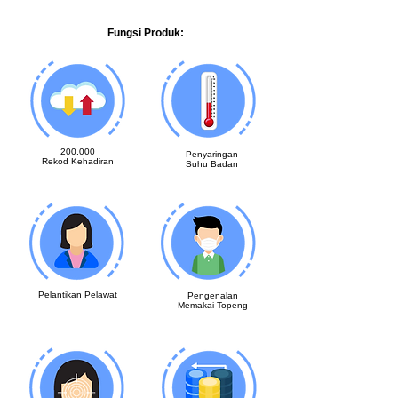
Fungsi Produk:
200,000
Penyaringan
Rekod Kehadiran
Suhu Badan
Pelantikan Pelawat
Pengenalan
Memakai Topeng