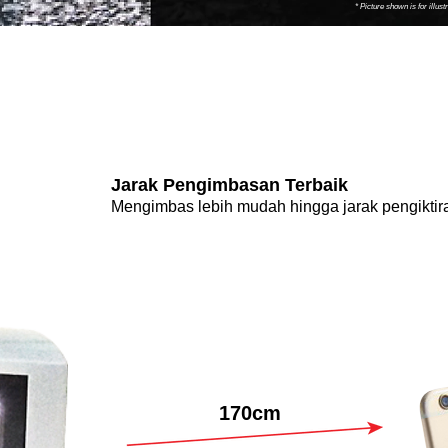
* Picture shown is for illust
​Jarak Pengimbasan Terbaik
Mengimbas lebih mudah hingga jarak pengiktira
170cm